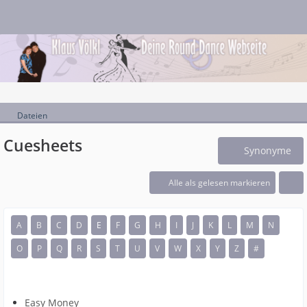
Dateien
Cuesheets
Synonyme
Alle als gelesen markieren
A
B
C
D
E
F
G
H
I
J
K
L
M
N
O
P
Q
R
S
T
U
V
W
X
Y
Z
#
Easy Money