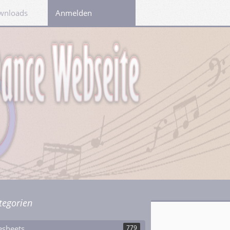
wnloads
Links
Anmelden
tegorien
esheets
779