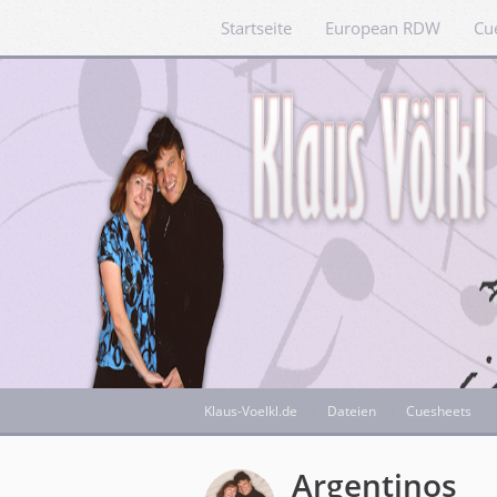
Startseite
European RDW
Cu
Klaus-Voelkl.de
Dateien
Cuesheets
Argentinos