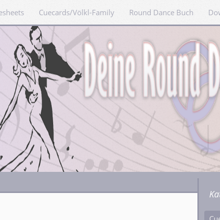
esheets
Cuecards/Völkl-Family
Round Dance Buch
Do
Ka
Cu