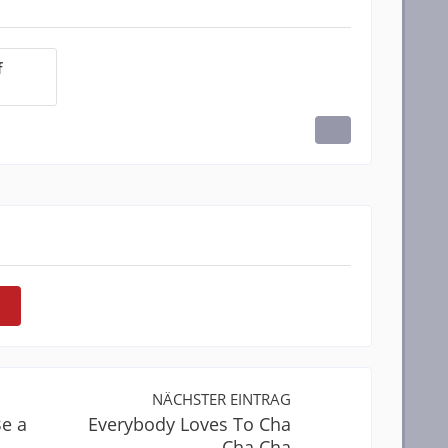
f
NÄCHSTER EINTRAG
Be a
Everybody Loves To Cha
Cha Cha