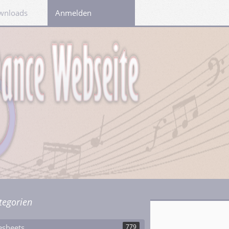
wnloads
Links
Anmelden
tegorien
esheets
779