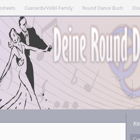
esheets
Cuecards/Völkl-Family
Round Dance Buch
Do
Ka
Cu