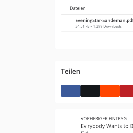
Dateien
EveningStar-Sandeman.pd
34,51 kB – 1.299 Downloads
Teilen
VORHERIGER EINTRAG
Ev'rybody Wants to 
Cat