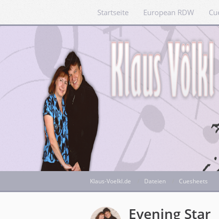
Startseite
European RDW
Cu
Klaus-Voelkl.de
Dateien
Cuesheets
Evening Star