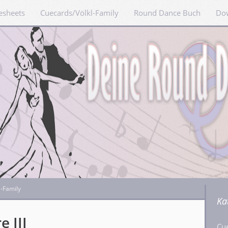
esheets
Cuecards/Völkl-Family
Round Dance Buch
Do
l-Family
Ka
e III
Cu