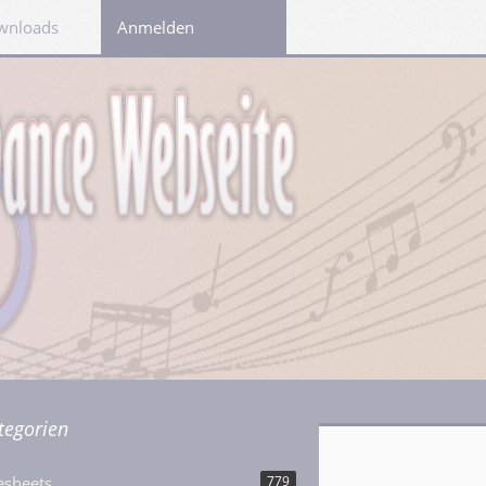
wnloads
Links
Anmelden
tegorien
esheets
779