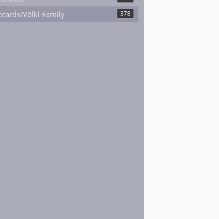
cards/Völkl-Family
378