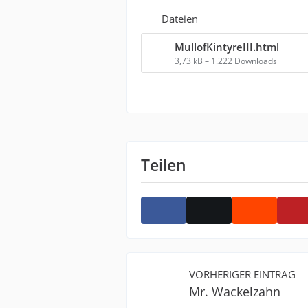
Dateien
MullofKintyreIII.html
3,73 kB – 1.222 Downloads
Teilen
VORHERIGER EINTRAG
Mr. Wackelzahn