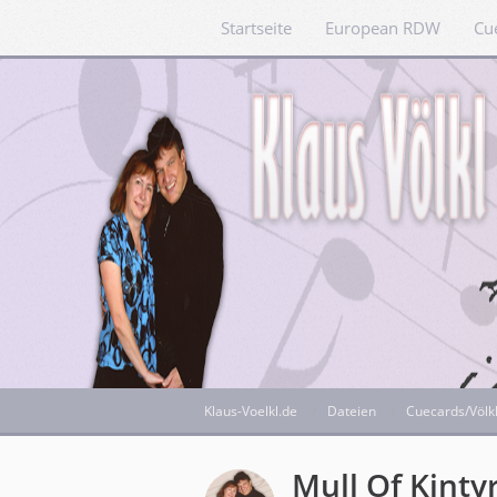
Startseite
European RDW
Cu
Klaus-Voelkl.de
Dateien
Cuecards/Völk
Mull Of Kintyr