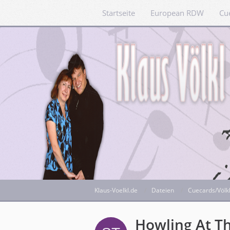
Startseite
European RDW
Cu
Klaus-Voelkl.de
Dateien
Cuecards/Völk
Howling At T