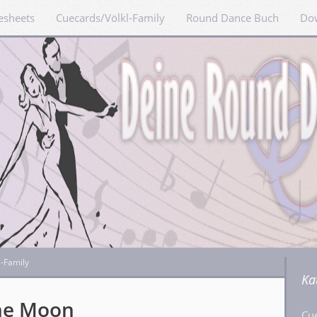
esheets
Cuecards/Völkl-Family
Round Dance Buch
Do
l-Family
Ka
he Moon
Cu