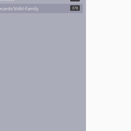
cards/Völkl-Family
378