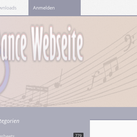
wnloads
Links
Anmelden
tegorien
esheets
779