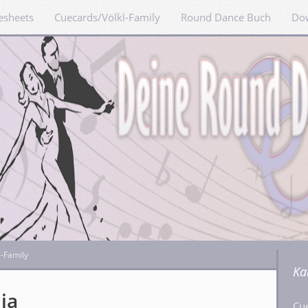
esheets
Cuecards/Völkl-Family
Round Dance Buch
Do
l-Family
Ka
nia
Cu