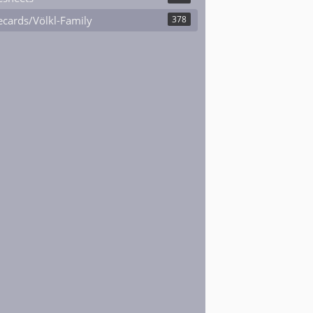
cards/Völkl-Family
378