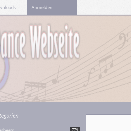
wnloads
Links
Anmelden
tegorien
esheets
779