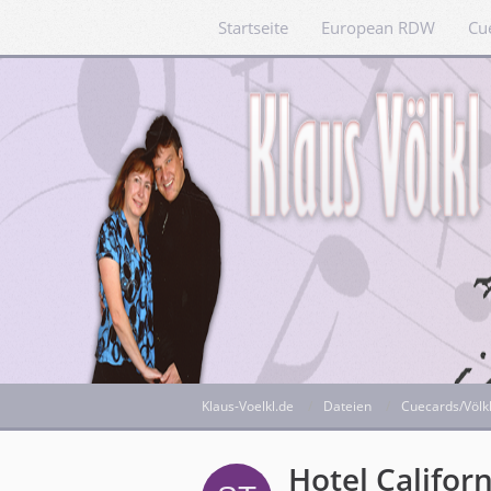
Startseite
European RDW
Cu
Klaus-Voelkl.de
Dateien
Cuecards/Völk
Hotel Califor