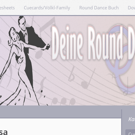
esheets
Cuecards/Völkl-Family
Round Dance Buch
Do
Ka
sa
Cu