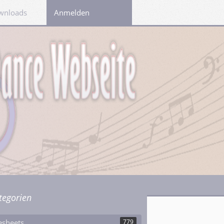
wnloads
Links
Anmelden
tegorien
esheets
779