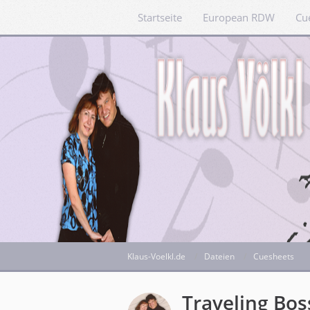
Startseite
European RDW
Cu
Klaus-Voelkl.de
Dateien
Cuesheets
Traveling Bos