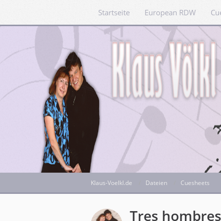
Startseite
European RDW
Cu
Klaus-Voelkl.de
Dateien
Cuesheets
Tres hombres