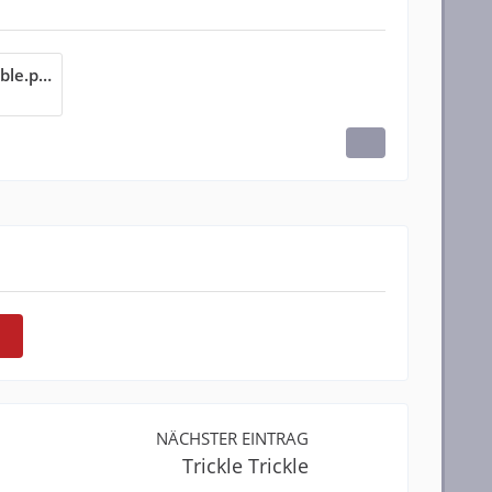
Treshombresparaglidos-Noble.pdf
NÄCHSTER EINTRAG
Trickle Trickle