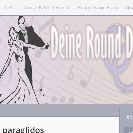
esheets
Cuecards/Völkl-Family
Round Dance Buch
Do
Ka
 paraglidos
Cu