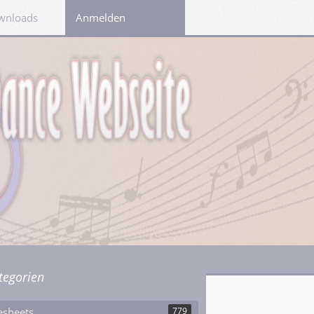
wnloads
Links
Anmelden
tegorien
esheets
779