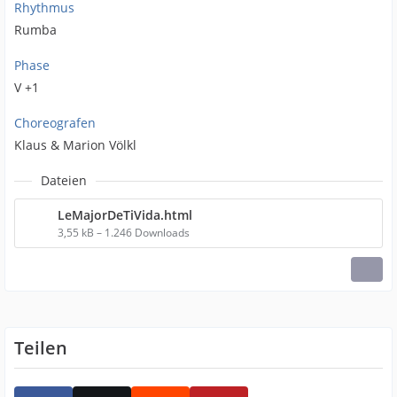
Rhythmus
Rumba
Phase
V +1
Choreografen
Klaus & Marion Völkl
Dateien
LeMajorDeTiVida.html
3,55 kB – 1.246 Downloads
Teilen