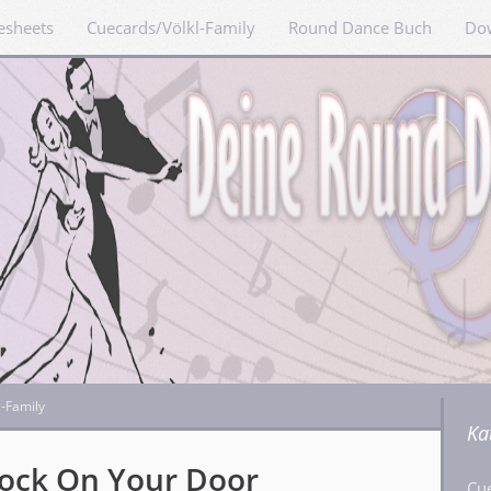
esheets
Cuecards/Völkl-Family
Round Dance Buch
Do
l-Family
Ka
ock On Your Door
Cu