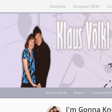
Startseite
European RDW
Cu
Klaus-Voelkl.de
Dateien
Cuecards/Völk
I'm Gonna Kn