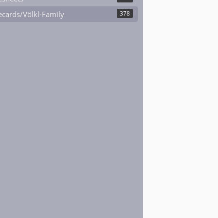
cards/Völkl-Family
378