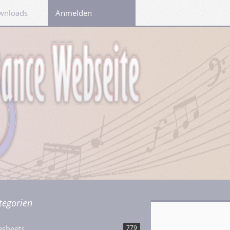
wnloads
Links
Anmelden
tegorien
esheets
779