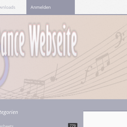
wnloads
Links
Anmelden
tegorien
esheets
779