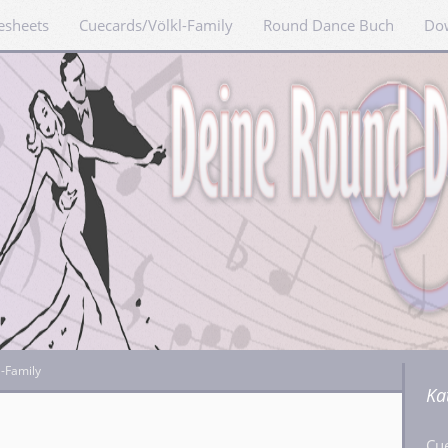
esheets
Cuecards/Völkl-Family
Round Dance Buch
Do
l-Family
Ka
Cu