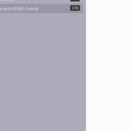
cards/Völkl-Family
378