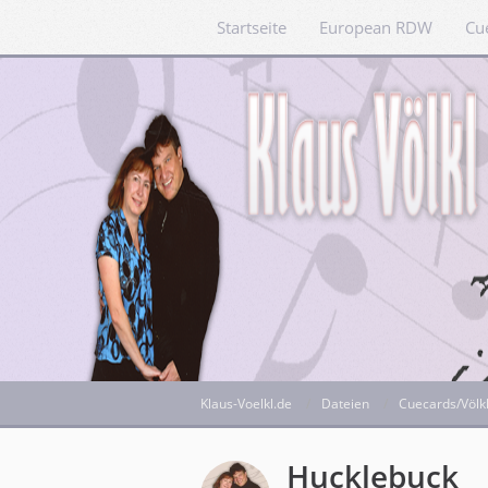
Startseite
European RDW
Cu
Klaus-Voelkl.de
Dateien
Cuecards/Völk
Hucklebuck