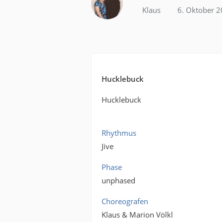
Klaus
6. Oktober 
Hucklebuck
Hucklebuck
Rhythmus
Jive
Phase
unphased
Choreografen
Klaus & Marion Völkl