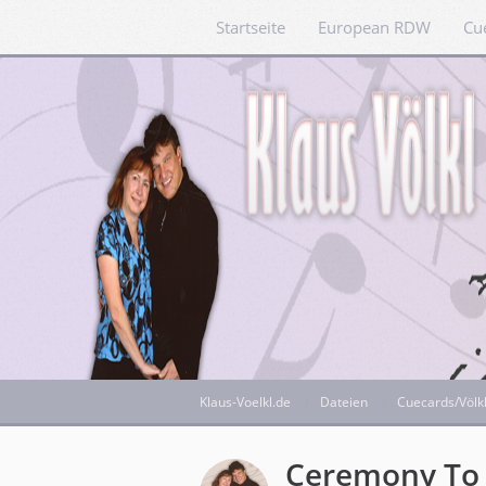
Startseite
European RDW
Cu
Klaus-Voelkl.de
Dateien
Cuecards/Völk
Ceremony To 