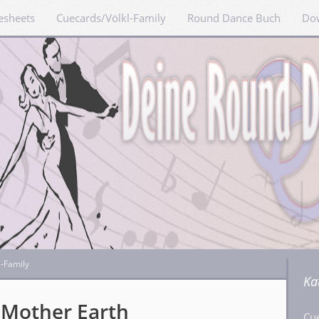
esheets
Cuecards/Völkl-Family
Round Dance Buch
Do
l-Family
Ka
Mother Earth
Cu