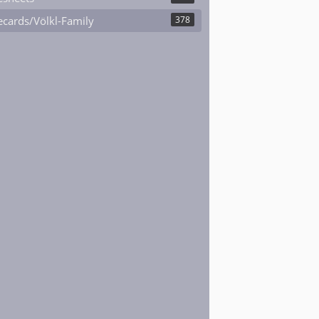
cards/Völkl-Family
378