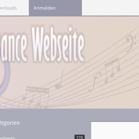
wnloads
Links
Anmelden
tegorien
esheets
779