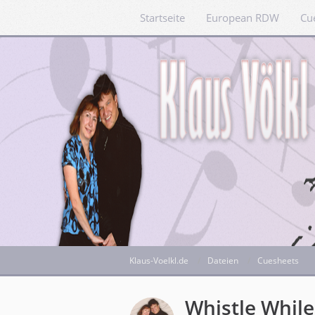
Startseite
European RDW
Cu
Klaus-Voelkl.de
Dateien
Cuesheets
Whistle Whil