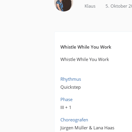
Klaus
5. Oktober 
Whistle While You Work
Whistle While You Work
Rhythmus
Quickstep
Phase
III + 1
Choreografen
Jürgen Müller & Lana Haas