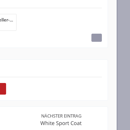
WhistleWhileYouWork-Mueller-Haas.pdf
NÄCHSTER EINTRAG
White Sport Coat