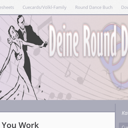
esheets
Cuecards/Völkl-Family
Round Dance Buch
Do
Ka
e You Work
Cu