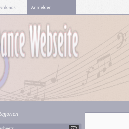
wnloads
Links
Anmelden
tegorien
esheets
779