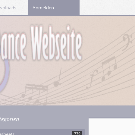
wnloads
Links
Anmelden
tegorien
esheets
779