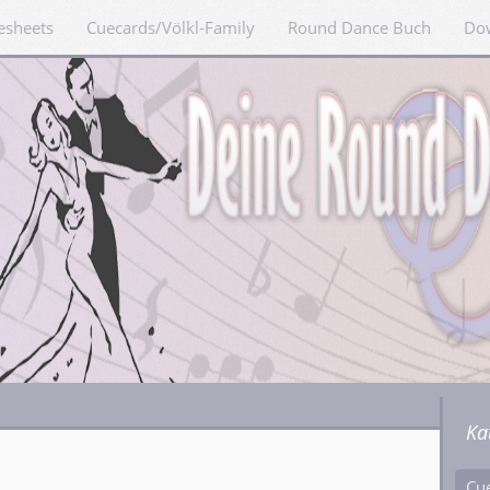
esheets
Cuecards/Völkl-Family
Round Dance Buch
Do
Ka
Cu