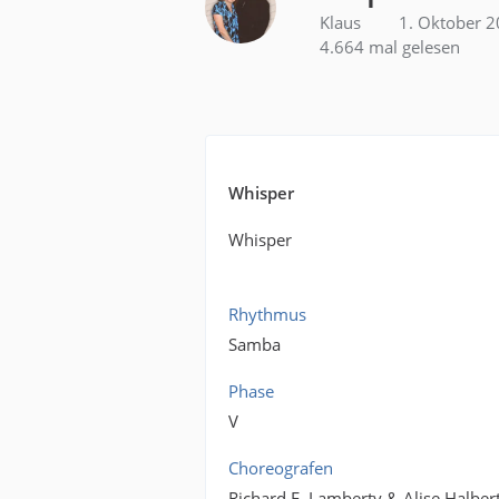
Klaus
1. Oktober 
4.664 mal gelesen
Whisper
Whisper
Rhythmus
Samba
Phase
V
Choreografen
Richard E. Lamberty & Alise Halber