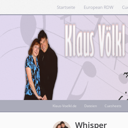
Startseite
European RDW
Cu
Klaus-Voelkl.de
Dateien
Cuesheets
Whisper