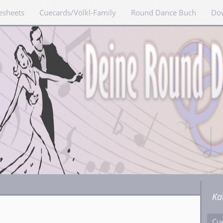
esheets
Cuecards/Völkl-Family
Round Dance Buch
Do
Ka
n
Cu