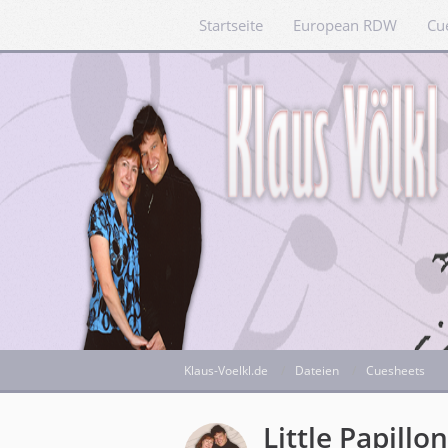
Startseite
European RDW
Cu
Klaus-Voelkl.de
Dateien
Cuesheets
Little Papillo