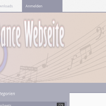
wnloads
Links
Anmelden
tegorien
esheets
779