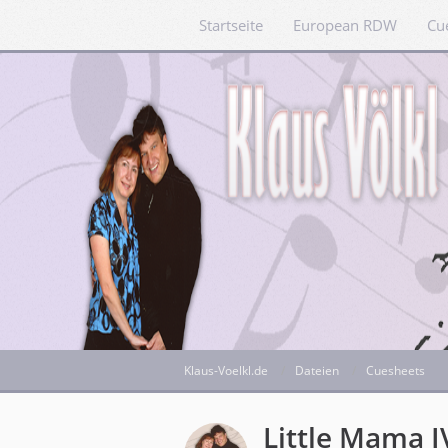
Startseite
European RDW
Cu
Klaus-Voelkl.de
Dateien
Cuesheets
Little Mama I