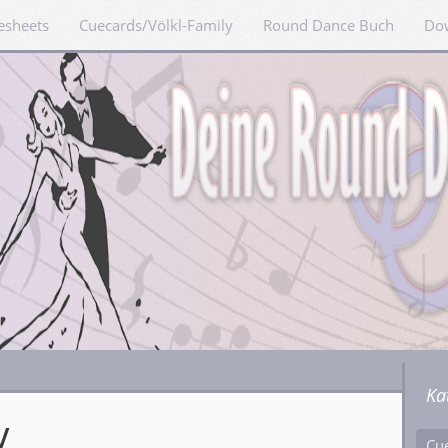
esheets
Cuecards/Völkl-Family
Round Dance Buch
Do
Ka
V
Cu