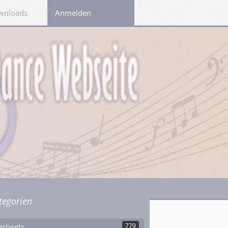
wnloads
Links
Anmelden
tegorien
esheets
779