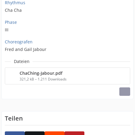
Rhythmus
Cha Cha
Phase
III
Choreografen
Fred and Gail Jabour
Dateien
ChaChing-Jabour.pdf
321,2 kB – 1.211 Downloads
Teilen