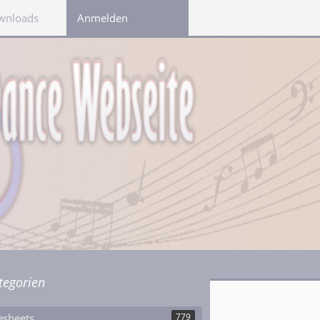
wnloads
Links
Anmelden
tegorien
esheets
779