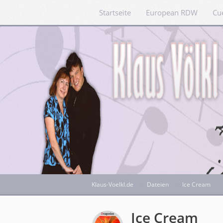
Startseite
European RDW
Cu
Klaus-Voelkl.de
Dateien
Ice Cream
Ice Cream