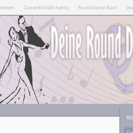
esheets
Cuecards/Völkl-Family
Round Dance Buch
Do
Ka
Cu