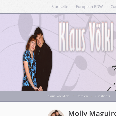
Startseite
European RDW
Cu
Klaus-Voelkl.de
Dateien
Cuesheets
Molly Maguire