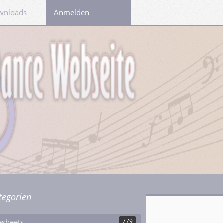
wnloads
Links
Anmelden
tegorien
esheets
779