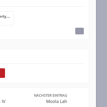
MollyMaguiresWaltz-Lamberty.pdf
NÄCHSTER EINTRAG
 IV
Moola Lah