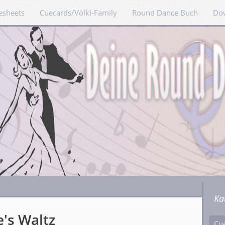
esheets
Cuecards/Völkl-Family
Round Dance Buch
Do
Ka
's Waltz
Cu