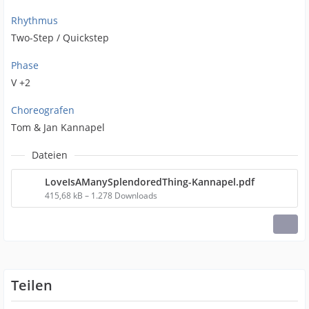
Rhythmus
Two-Step / Quickstep
Phase
V +2
Choreografen
Tom & Jan Kannapel
Dateien
LoveIsAManySplendoredThing-Kannapel.pdf
415,68 kB – 1.278 Downloads
Teilen