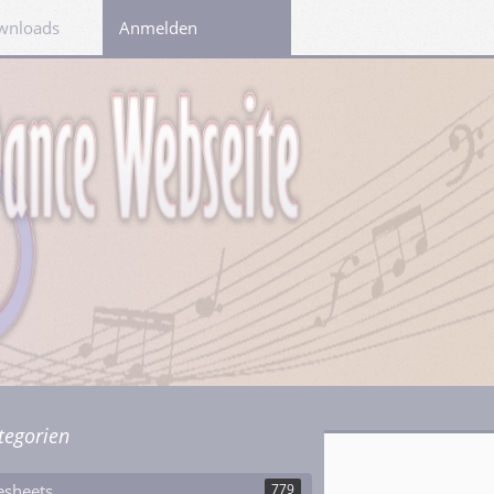
wnloads
Links
Anmelden
tegorien
esheets
779