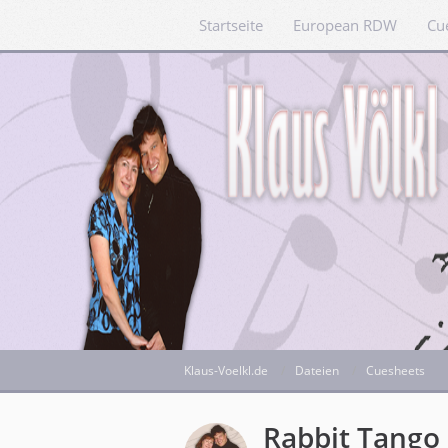
Startseite
European RDW
Cu
Klaus-Voelkl.de
Dateien
Cuesheets
Rabbit Tango