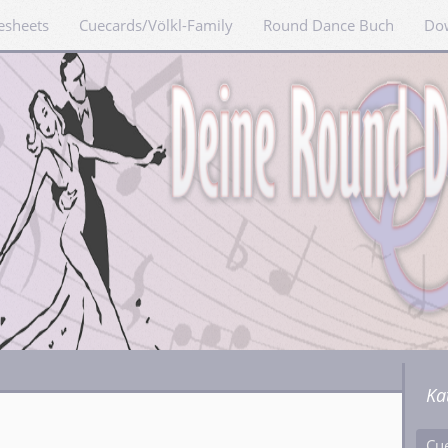
esheets
Cuecards/Völkl-Family
Round Dance Buch
Do
Ka
Cu