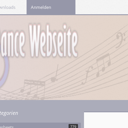
wnloads
Links
Anmelden
tegorien
esheets
779