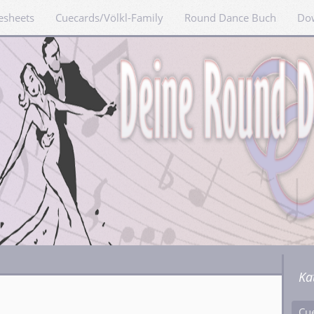
esheets
Cuecards/Völkl-Family
Round Dance Buch
Do
Ka
Cu