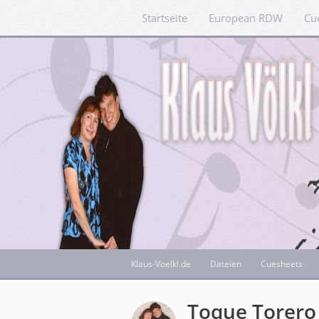
Startseite
European RDW
Cu
Klaus-Voelkl.de
Dateien
Cuesheets
Toque Torero