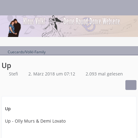
Cuecards/Völkl-Family
Up
Stefi
2. März 2018 um 07:12
2.093 mal gelesen
Up
Up - Olly Murs & Demi Lovato