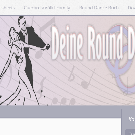
esheets
Cuecards/Völkl-Family
Round Dance Buch
Do
Ka
Cu