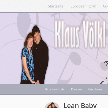
Startseite
European RDW
Cu
Klaus-Voelkl.de
Dateien
Cuesheets
Lean Baby