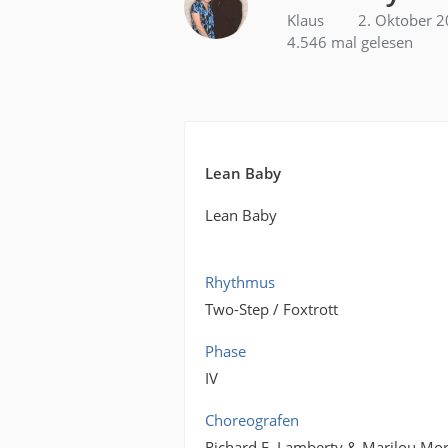
Klaus
2. Oktober 
4.546 mal gelesen
Lean Baby
Lean Baby
Rhythmus
Two-Step / Foxtrott
Phase
IV
Choreografen
Richard E. Lamberty & Marilou Mor