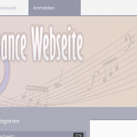
wnloads
Links
Anmelden
tegorien
esheets
779