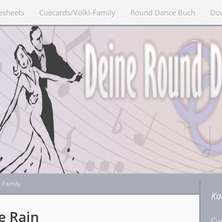
esheets
Cuecards/Völkl-Family
Round Dance Buch
Do
l-Family
Ka
he Rain
Cu