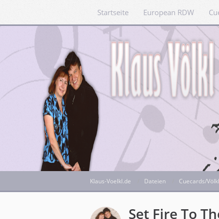
Startseite
European RDW
Cu
Klaus-Voelkl.de
Dateien
Cuecards/Völk
Set Fire To T