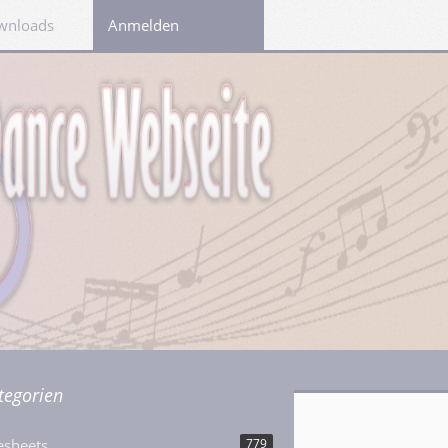
wnloads
Links
Anmelden
tegorien
esheets
779