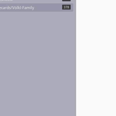
cards/Völkl-Family
378