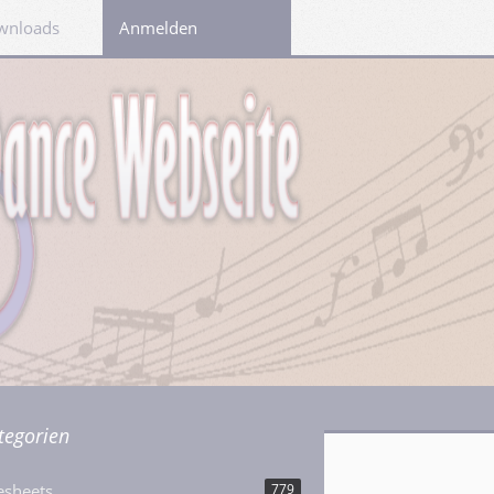
wnloads
Links
Anmelden
tegorien
esheets
779