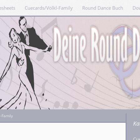
esheets
Cuecards/Völkl-Family
Round Dance Buch
Do
l-Family
Ka
s
Cu