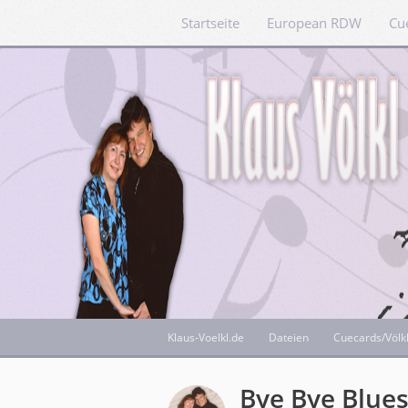
Startseite
European RDW
Cu
Klaus-Voelkl.de
Dateien
Cuecards/Völk
Bye Bye Blue