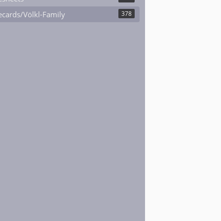
cards/Völkl-Family
378