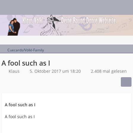
Cuecards/Völkl-Family
A fool such as I
Klaus
5. Oktober 2017 um 18:20
2.408 mal gelesen
A fool such as I
A fool such as I