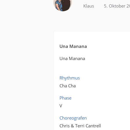
Klaus
5. Oktober 
Una Manana
Una Manana
Rhythmus
Cha Cha
Phase
V
Choreografen
Chris & Terri Cantrell