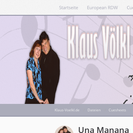
Startseite
European RDW
Cu
Klaus-Voelkl.de
Dateien
Cuesheets
Una Manana