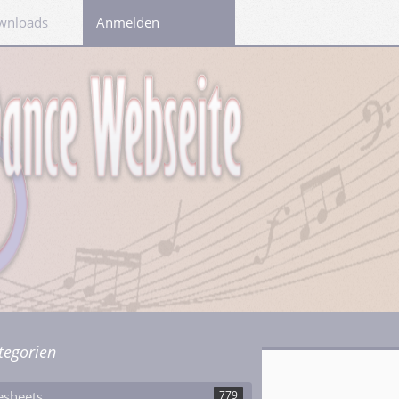
wnloads
Links
Anmelden
tegorien
esheets
779