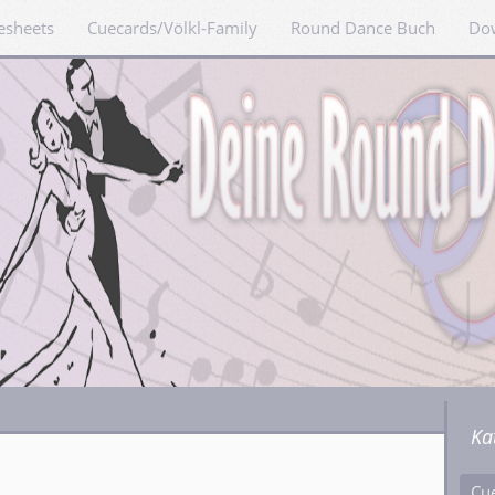
esheets
Cuecards/Völkl-Family
Round Dance Buch
Do
Ka
Cu