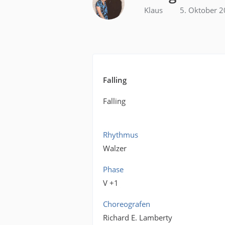
Klaus
5. Oktober 
Falling
Falling
Rhythmus
Walzer
Phase
V +1
Choreografen
Richard E. Lamberty