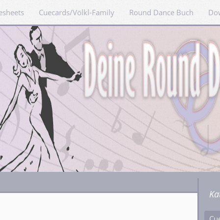
esheets
Cuecards/Völkl-Family
Round Dance Buch
Do
Ka
Cu