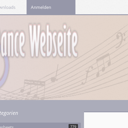
wnloads
Links
Anmelden
tegorien
esheets
779