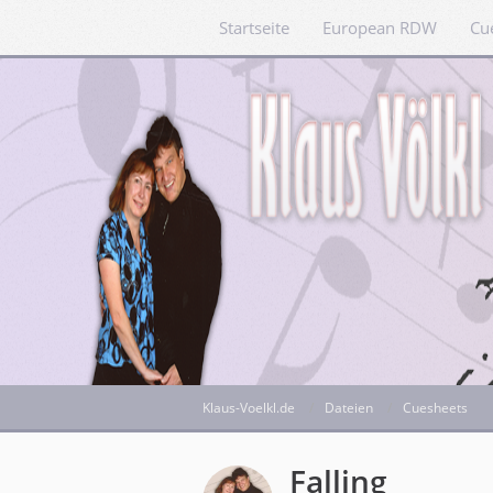
Startseite
European RDW
Cu
Klaus-Voelkl.de
Dateien
Cuesheets
Falling