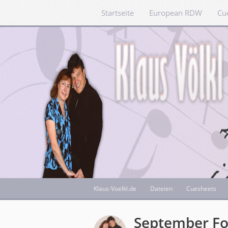
Startseite
European RDW
Cu
Klaus-Voelkl.de
Dateien
Cuesheets
September Fo