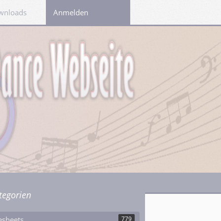
wnloads
Links
Anmelden
tegorien
esheets
779