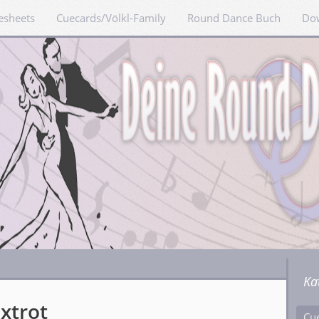
esheets
Cuecards/Völkl-Family
Round Dance Buch
Do
Ka
xtrot
Cu