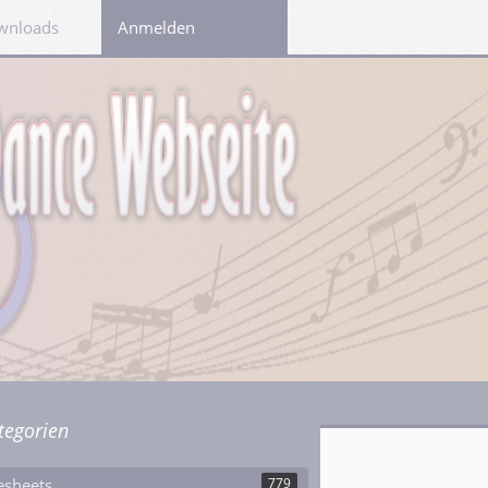
wnloads
Links
Anmelden
tegorien
esheets
779