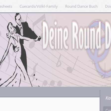
esheets
Cuecards/Völkl-Family
Round Dance Buch
Do
Ka
Cu