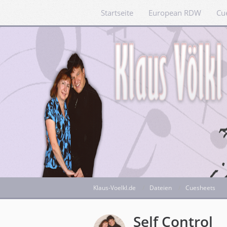
Startseite
European RDW
Cu
Klaus-Voelkl.de
Dateien
Cuesheets
Self Control