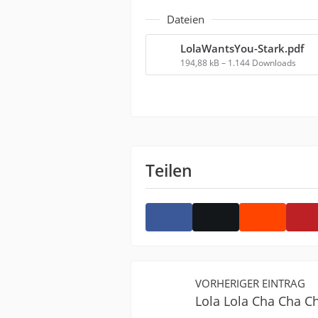
Dateien
LolaWantsYou-Stark.pdf
194,88 kB – 1.144 Downloads
Teilen
VORHERIGER EINTRAG
Lola Lola Cha Cha C