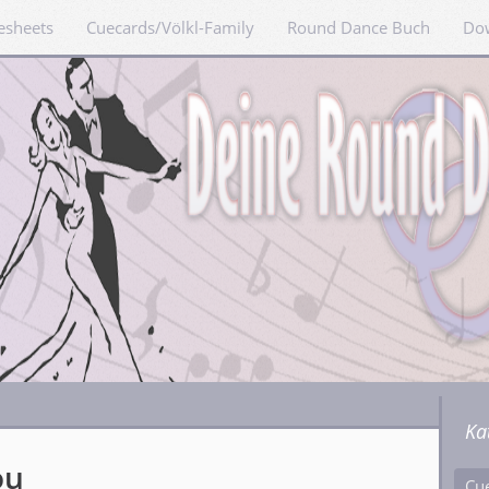
esheets
Cuecards/Völkl-Family
Round Dance Buch
Do
Ka
ou
Cu