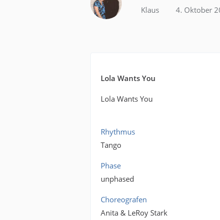
Klaus
4. Oktober 
Lola Wants You
Lola Wants You
Rhythmus
Tango
Phase
unphased
Choreografen
Anita & LeRoy Stark