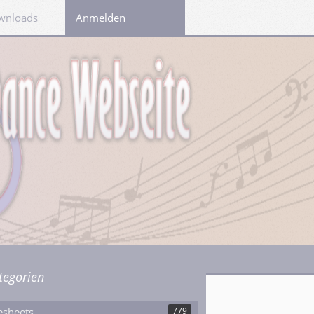
wnloads
Links
Anmelden
tegorien
esheets
779