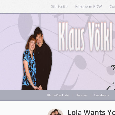
Startseite
European RDW
Cu
Klaus-Voelkl.de
Dateien
Cuesheets
Lola Wants Y