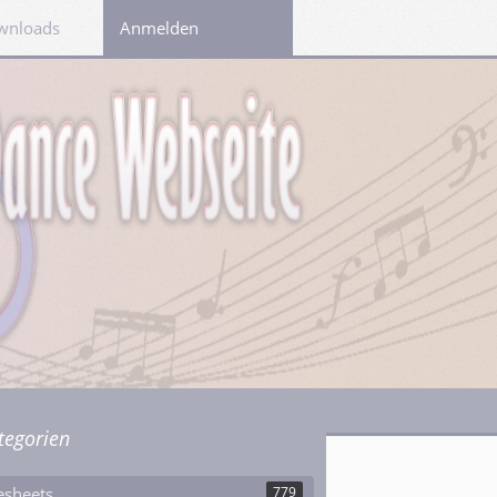
wnloads
Links
Anmelden
tegorien
esheets
779