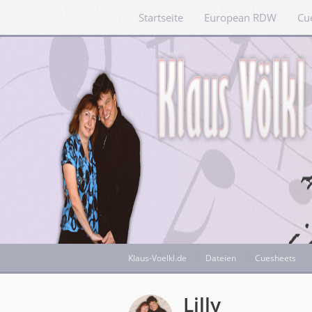
Startseite
European RDW
Cu
Klaus-Voelkl.de
Dateien
Cuesheets
Lilly