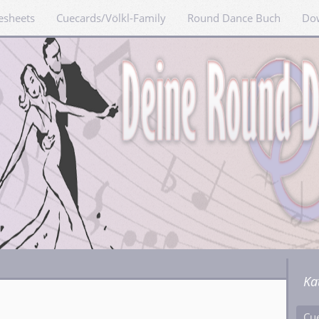
esheets
Cuecards/Völkl-Family
Round Dance Buch
Do
Ka
Cu