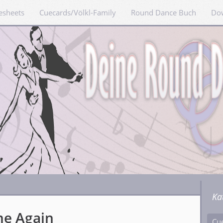
esheets
Cuecards/Völkl-Family
Round Dance Buch
Do
Ka
me Again
Cu