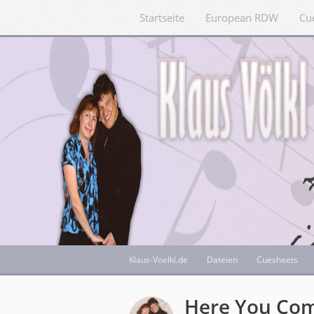
Startseite
European RDW
Cu
Klaus-Voelkl.de
Dateien
Cuesheets
Here You Co