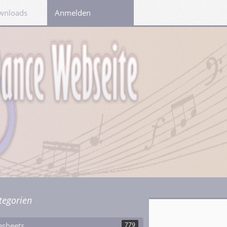
wnloads
Links
Anmelden
tegorien
esheets
779