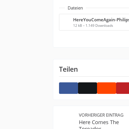
Dateien
HereYouComeAgain-Philips
12 kB – 1.149 Downloads
Teilen
VORHERIGER EINTRAG
Here Comes The
Toreador