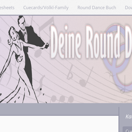
esheets
Cuecards/Völkl-Family
Round Dance Buch
Do
Ka
Cu