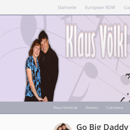
Startseite
European RDW
Cu
Klaus-Voelkl.de
Dateien
Cuesheets
Go Big Daddy