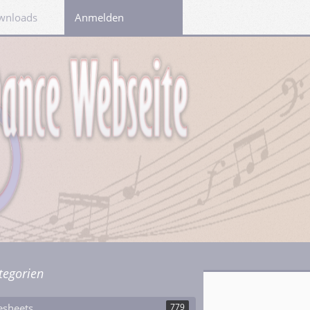
wnloads
Links
Anmelden
tegorien
esheets
779