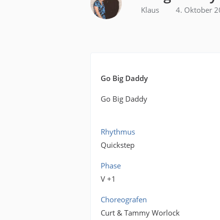
Klaus
4. Oktober 
Go Big Daddy
Go Big Daddy
Rhythmus
Quickstep
Phase
V +1
Choreografen
Curt & Tammy Worlock