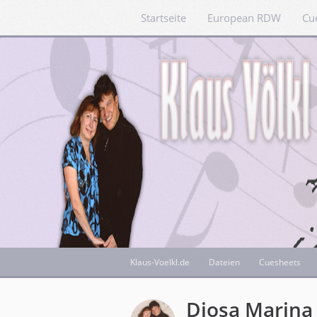
Startseite
European RDW
Cu
Klaus-Voelkl.de
Dateien
Cuesheets
Diosa Marina