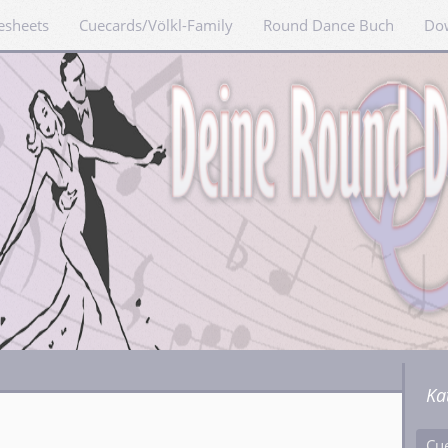
esheets
Cuecards/Völkl-Family
Round Dance Buch
Do
Ka
Cu