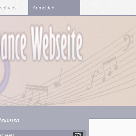
wnloads
Links
Anmelden
tegorien
esheets
779