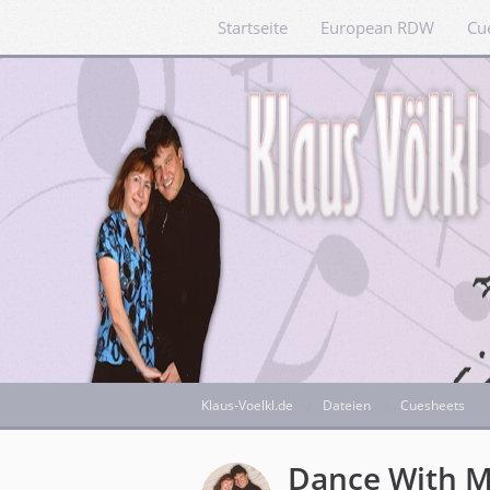
Startseite
European RDW
Cu
Klaus-Voelkl.de
Dateien
Cuesheets
Dance With 