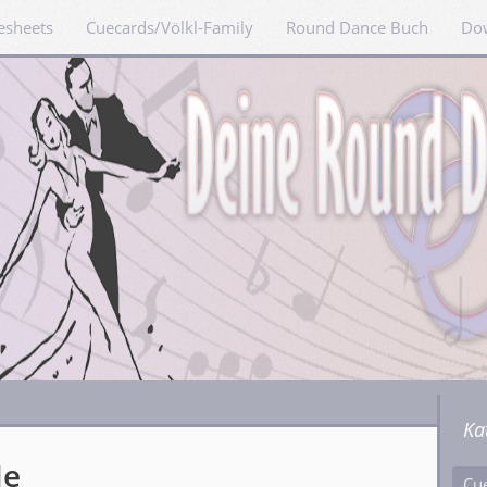
esheets
Cuecards/Völkl-Family
Round Dance Buch
Do
Ka
Me
Cu