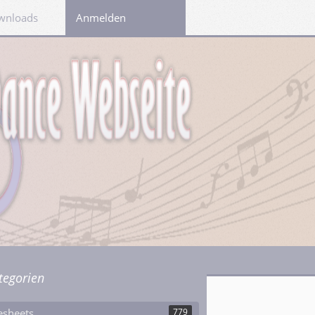
wnloads
Links
Anmelden
tegorien
esheets
779