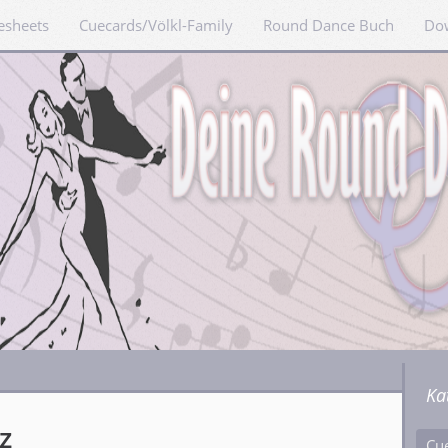
esheets
Cuecards/Völkl-Family
Round Dance Buch
Do
Ka
z
Cu