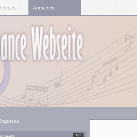
wnloads
Links
Anmelden
tegorien
esheets
779