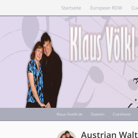
Startseite
European RDW
Cu
Klaus-Voelkl.de
Dateien
Cuesheets
Austrian Walt