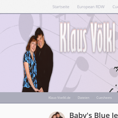
Startseite
European RDW
Cu
Klaus-Voelkl.de
Dateien
Cuesheets
Baby's Blue J