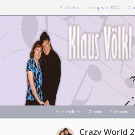
Startseite
European RDW
Cu
Klaus-Voelkl.de
Dateien
Cuesheets
Crazy World 