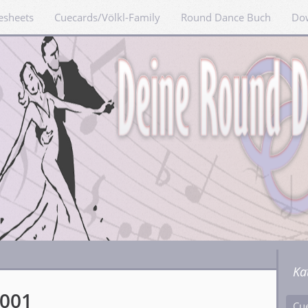
esheets
Cuecards/Völkl-Family
Round Dance Buch
Do
Ka
2001
Cu