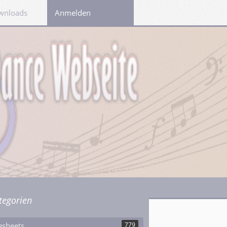
wnloads
Links
Anmelden
tegorien
esheets
779