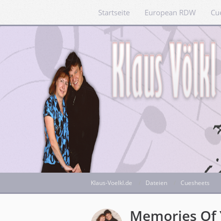
Startseite
European RDW
Cu
Klaus-Voelkl.de
Dateien
Cuesheets
Memories Of