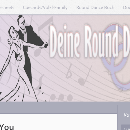
esheets
Cuecards/Völkl-Family
Round Dance Buch
Do
Ka
 You
Cu