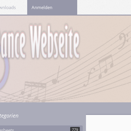
wnloads
Links
Anmelden
tegorien
esheets
779