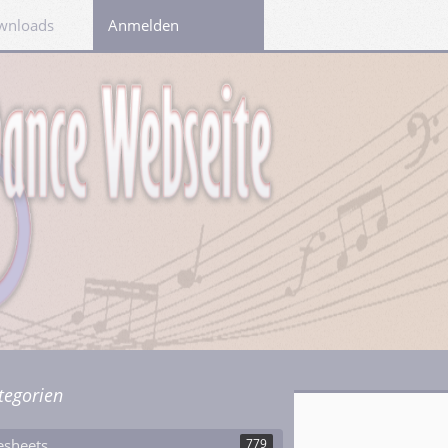
wnloads
Links
Anmelden
tegorien
esheets
779