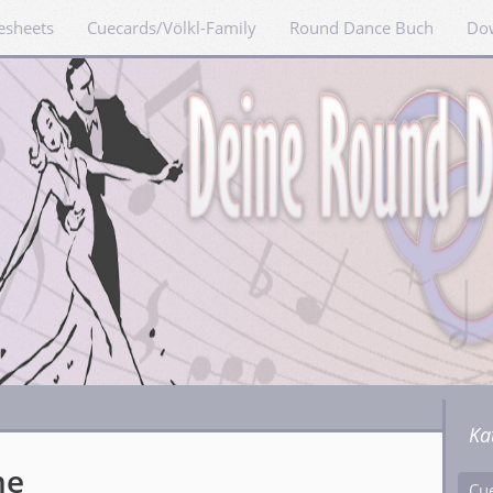
esheets
Cuecards/Völkl-Family
Round Dance Buch
Do
Ka
me
Cu