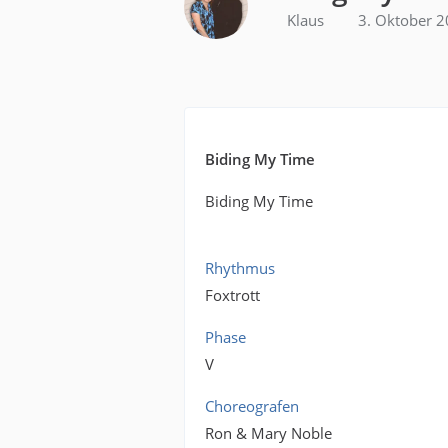
Klaus
3. Oktober 
Biding My Time
Biding My Time
Rhythmus
Foxtrott
Phase
V
Choreografen
Ron & Mary Noble