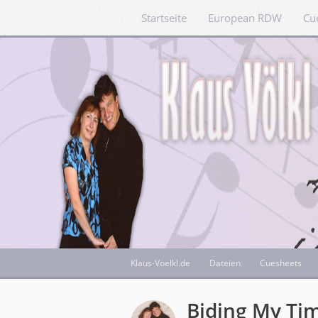
Startseite
European RDW
Cu
Klaus-Voelkl.de
Dateien
Cuesheets
Biding My Ti