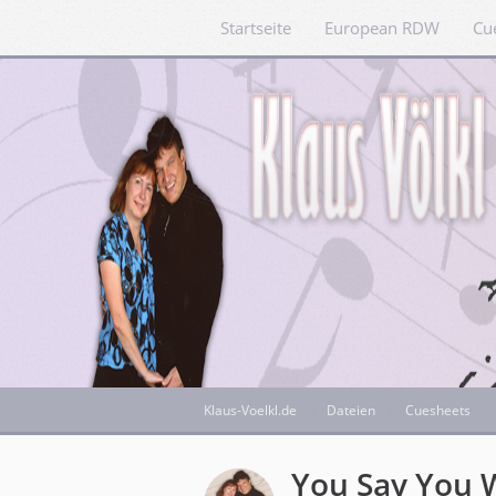
Startseite
European RDW
Cu
Klaus-Voelkl.de
Dateien
Cuesheets
You Say You W