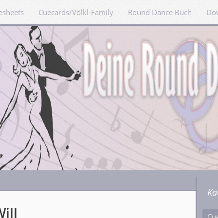
esheets
Cuecards/Völkl-Family
Round Dance Buch
Do
Ka
ill
Cu