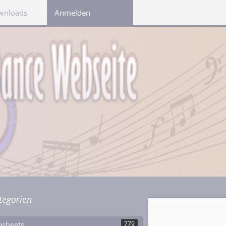
wnloads
Links
Anmelden
tegorien
esheets
779