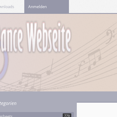
wnloads
Links
Anmelden
tegorien
esheets
779