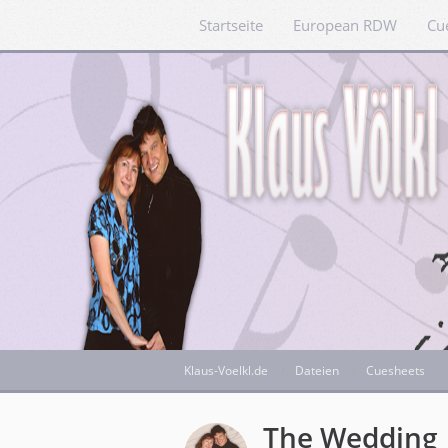
Startseite
European RDW
Cu
Klaus-Voelkl.de
Dateien
Cuesheets
The Wedding