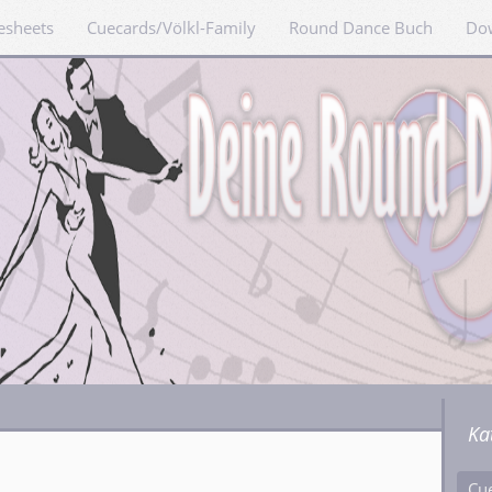
esheets
Cuecards/Völkl-Family
Round Dance Buch
Do
Ka
Cu