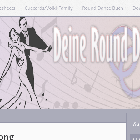
esheets
Cuecards/Völkl-Family
Round Dance Buch
Do
Ka
Song
Cu