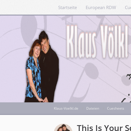
Startseite
European RDW
Cu
Klaus-Voelkl.de
Dateien
Cuesheets
This Is Your 