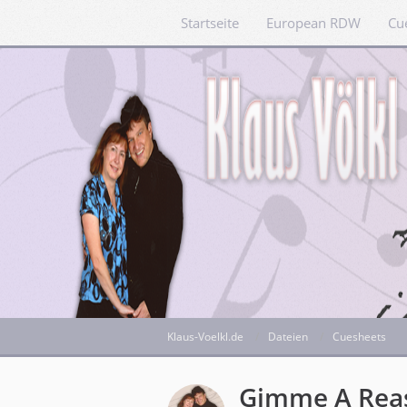
Startseite
European RDW
Cu
Klaus-Voelkl.de
Dateien
Cuesheets
Gimme A Rea