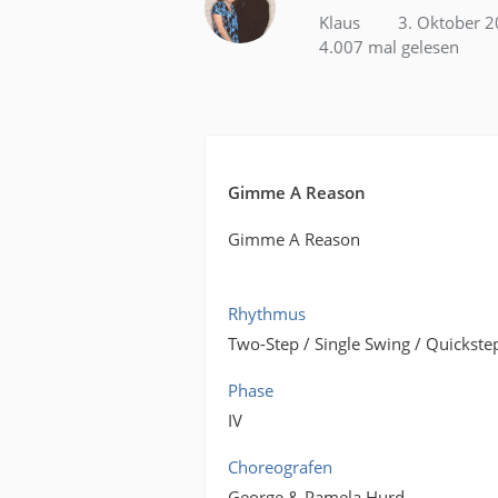
Klaus
3. Oktober 
4.007 mal gelesen
Gimme A Reason
Gimme A Reason
Rhythmus
Two-Step / Single Swing / Quickste
Phase
IV
Choreografen
George & Pamela Hurd