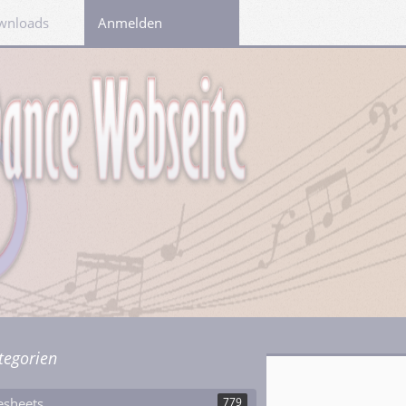
wnloads
Links
Anmelden
tegorien
esheets
779