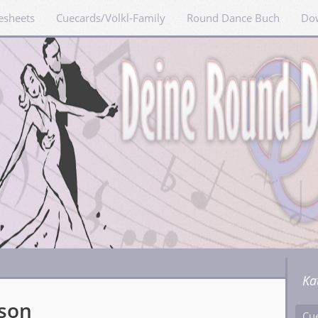
esheets
Cuecards/Völkl-Family
Round Dance Buch
Do
Ka
son
Cu