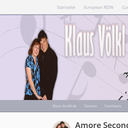
Startseite
European RDW
Cu
Klaus-Voelkl.de
Dateien
Cuesheets
Amore Secon