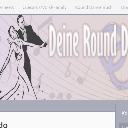
esheets
Cuecards/Völkl-Family
Round Dance Buch
Do
Ka
do
Cu