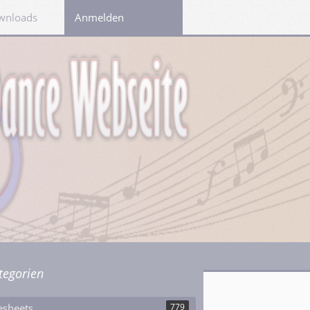
wnloads
Links
Anmelden
tegorien
esheets
779