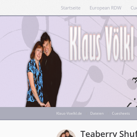
Startseite
European RDW
Cu
Klaus-Voelkl.de
Dateien
Cuesheets
Teaberry Shuf