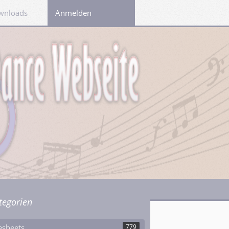
wnloads
Links
Anmelden
tegorien
esheets
779