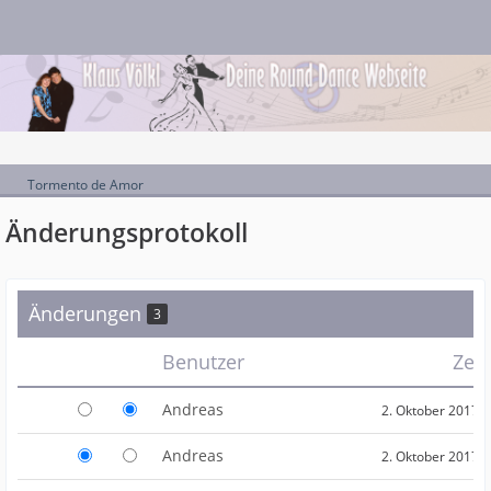
Tormento de Amor
Änderungsprotokoll
Änderungen
3
Benutzer
Zei
Andreas
2. Oktober 2017 
Andreas
2. Oktober 2017 