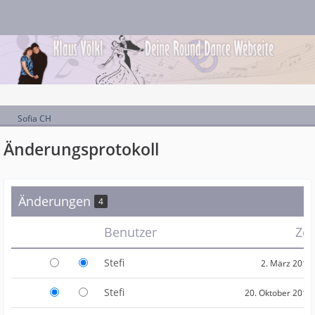
Sofia CH
Änderungsprotokoll
Änderungen
4
Benutzer
Zei
Stefi
2. März 2018
Stefi
20. Oktober 2017